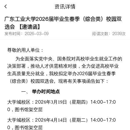
资讯详情
广东工业大学2026届毕业生春季（综合类）校园双
选会 【邀请函】
发布时间：2026-03-09
阅读次数：2039次
尊敬的用人单位
：
为全面落实党中央、国务院对高校毕业生就业工作的
决策部署，推动人才供需精准对接，全力促进高校毕业
02
6届毕业生
春
季
生高质量充分就业，我校拟定举办
2
（综合类）校园双选会，
现将有关事项函告如下：
一、
举办时间地点
202
14:00-17:0
大学城校区
：
6
年
3
月
19
日
（星期
四
）
0
，
图书馆架空层
202
14:00-17:0
大学城校区
：
6
年
4
月
14
日
（星期
二
）
0
，
图书馆架空层